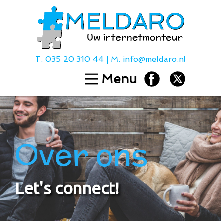
T.
035 20 310 44
| M.
info@meldaro.nl
Menu
Home
Diensten
Hulp bij
Over ons
Over ons
Contact
Tarieven
L
e
t
'
s
c
o
n
n
e
c
t
!
T.
035 20 310