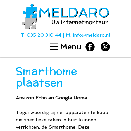
T.
035 20 310 44
| M.
info@meldaro.nl
Menu
Home
Diensten
Smarthome
Hulp bij
plaatsen
Over ons
Contact
Amazon Echo en Google Home
Tarieven
Tegenwoordig zijn er apparaten te koop
die specifieke taken in huis kunnen
T.
035 20 310
verrichten, de Smarthome. Deze