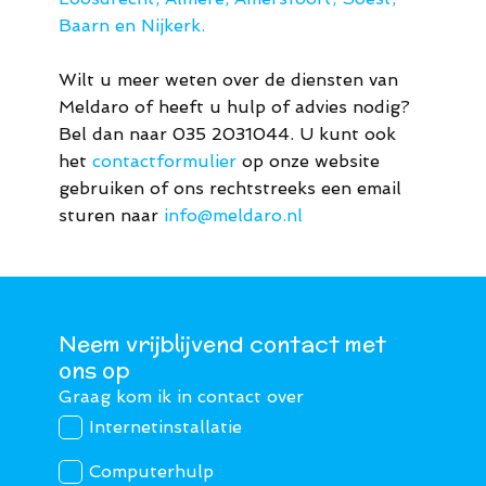
Baarn en Nijkerk.
Wilt u meer weten over de diensten van
Meldaro of heeft u hulp of advies nodig?
Bel dan naar 035 2031044. U kunt ook
het
contactformulier
op onze website
gebruiken of ons rechtstreeks een email
sturen naar
info@meldaro.nl
Neem vrijblijvend contact met
ons op
Graag kom ik in contact over
Internetinstallatie
Computerhulp