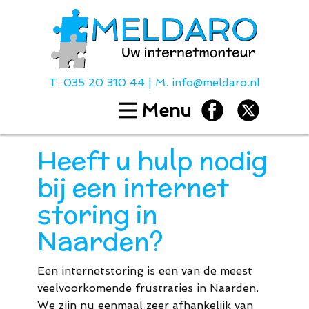
T.
035 20 310 44
| M.
info@meldaro.nl
Menu
Home
Diensten
Heeft u hulp nodig
Hulp bij
bij een internet
Over ons
storing in
Contact
Naarden?
Tarieven
Een internetstoring is een van de meest
T.
035 20 310
veelvoorkomende frustraties in Naarden.
We zijn nu eenmaal zeer afhankelijk van